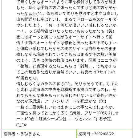
て無くしかもオートのように車を横付けしてる方が居ま
した。我々は手前の方に張ったんですけど奥の方が良か
ったなぁと(^^;。落ち着いて周りを見渡すと木立は高いし
山も間近だし空は丸いし、まるでドロームをスケールダ
ウンしたよう。「おー！何だか凄いいい感じじゃないか
ー！」って期待値ゼロだったせいもあったかなぁ（笑）
更にはずーっと奥につながるオートサイトへ行って驚
愕！手前のオートサイトは鬱蒼と茂った木の下でちょい
と薄暗い感じでしたがその奥のサイトは自然をそのまま
残しながら増設されていてこちらはまるで湖の無い美笛
のよう。広さは美笛の数倍はあります。区画はニニウが
「整然」と表現するならこちらは「雑然」。でもかえっ
てこの無造作な造りが自然でいい。お奨めはBサイトの
60番台かな。
惜しむらくはカラスの多さ(^^;。そりゃそうです。ちょい
と走れば北海道の中央を縦横断する拠点ですものね。そ
れでもそんな事をちっとも感じさせないほど意外と静か
なのが不思議。アーバンリゾート？死語かな（笑）
一粒で二度美味しいとはまさにこの事なんでしょうか。
二面性を持ってとにかく広くて綺麗。フリー200張りにオ
ート100台！紅葉シーズンはニニウとハシゴする予定。
(^_^)v
投稿者：ほろぽ さん
投稿日：2002/08/22