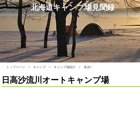
北海道キャンプ場見聞録
トップページ
>
キャンプ
>
キャンプ場紹介
>
道央1
日高沙流川オートキャンプ場