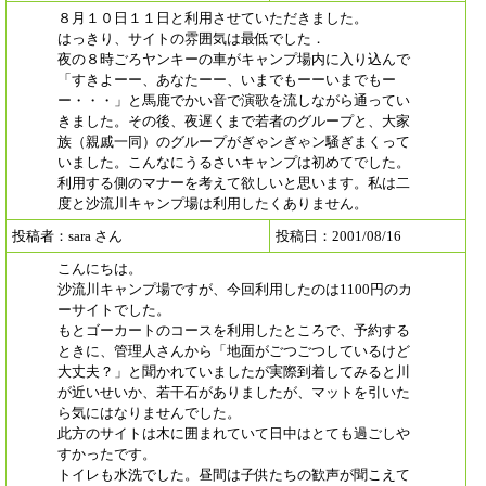
８月１０日１１日と利用させていただきました。
はっきり、サイトの雰囲気は最低でした．
夜の８時ごろヤンキーの車がキャンプ場内に入り込んで
「すきよーー、あなたーー、いまでもーーいまでもー
ー・・・」と馬鹿でかい音で演歌を流しながら通ってい
きました。その後、夜遅くまで若者のグループと、大家
族（親戚一同）のグループがぎゃンぎゃン騒ぎまくって
いました。こんなにうるさいキャンプは初めてでした。
利用する側のマナーを考えて欲しいと思います。私は二
度と沙流川キャンプ場は利用したくありません。
投稿者：sara さん
投稿日：2001/08/16
こんにちは。
沙流川キャンプ場ですが、今回利用したのは1100円のカ
ーサイトでした。
もとゴーカートのコースを利用したところで、予約する
ときに、管理人さんから「地面がごつごつしているけど
大丈夫？」と聞かれていましたが実際到着してみると川
が近いせいか、若干石がありましたが、マットを引いた
ら気にはなりませんでした。
此方のサイトは木に囲まれていて日中はとても過ごしや
すかったです。
トイレも水洗でした。昼間は子供たちの歓声が聞こえて