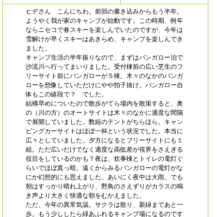
ヒデさん こんにちわ。前回の書き込みからもう半年。
ようやく我が家のキャンプが始動です。この時期、例年
ならニセコで春スキーを楽しんでいたのですが、今年は
雪解けが早くスキーはあきらめ、キャンプを楽しんでき
ました。
キャンプ生活の半年振りなので、まずはバンガロー泊で
沙流川へ行ってまいりました。受付棟前の広い芝生のフ
リーサイト前にバンガローが５棟。木々のなかのバンガ
ローを想像していただけにやや拍子抜け。バンガロー自
体もこの値段で？ でした。
結構早めについたので散歩がてら場内を散策すると、奥
の（川の方）のオートサイトは木々のなかに適度な間隔
で展開していました。数組のテントがちらほら。キャン
ピングカーサイトはほぼ一杯という状況でした。本当に
広々としていました。夕方になるとフリーサイトにも１
組。ただ広いだけでなく適度な高低差が視界をさえぎる
役目をしているのかも？夜は、炊事棟とトイレの電灯ぐ
らいでほぼ真っ暗。遠くからみるバンガローの電灯がな
にか幻想的にも思えました。あいにく夜中は大雨。でも
朝はすっかり晴れ上がり、野鳥のさえずりがカラスの鳴
き声より大きく快適な朝をむかえました。
ただ、今年の異常気温。サクラは散り、新緑まであと一
歩。もう少ししたら緑あふれるキャンプ場になるのです