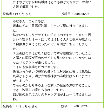
にぎやかですが10時以降はとても静かで皆マナーの良い
方達で最高でした。
投稿者：けんた さん
投稿日：2001/06/26
みなさん、こんにちは。
週末に初めて日高町沙流川キャンプ場に行ってきまし
た。
私はいつもフリーサイトに泊まるのですが、１６００円
という安さとオートにしては珍しく大きな樹木が残され
て自然度が高そうだったので、今回はこちらにしまし
た。
１区画はそれほど広くはないですが結構空いていたこと
と隣との間隔が広めのサイトを見つけたので、かなりゆ
ったりとテントが張れました。
トイレも炊事場もピカピカです。
快晴だったせいで昼間の暑さとは対照的に夜には急激に
気温が下がり、明け方管理棟横の温度計は５℃にまで下
がりました。
でもそのかわり降るような満天の星空を満喫することが
でき、沙流川の流れもきれいでした。
我が家のお気に入りのキャンプ場がまた一つ増えました
ね。
投稿者：くれぷりん さん
投稿日：2000/07/16