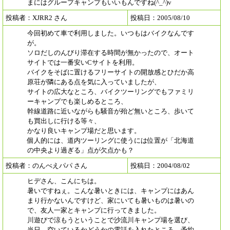
まにはグループキャンプもいいもんですね(^_^)v
投稿者：XJRR2 さん
投稿日：2005/08/10
今回初めて車で利用しました。いつもはバイクなんです
が。
ソロだしのんびり滞在する時間が無かったので、オート
サイトでは一番安いCサイトを利用。
バイクをそばに置けるフリーサイトの開放感とひだか高
原荘が隣にある点を気に入っていましたが、
サイトの広大なところ、バイクツーリングでもファミリ
ーキャンプでも楽しめるところ、
幹線道路に近いながらも騒音が殆ど無いところ、歩いて
も買出しに行ける等々、
かなり良いキャンプ場だと思います。
個人的には、道内ツーリングに使うには位置が「北海道
の中央より過ぎる」点が欠点かも？
投稿者：のんべえパパ さん
投稿日：2004/08/02
ヒデさん、こんにちは。
暑いですねぇ。こんな暑いときには、キャンプにはあん
まり行かないんですけど、家にいても暑いものは暑いの
で、友人一家とキャンプに行ってきました。
川遊びで涼もうということで沙流川キャンプ場を選び、
当日、空いているかどうかの電話を入れたところ、予約