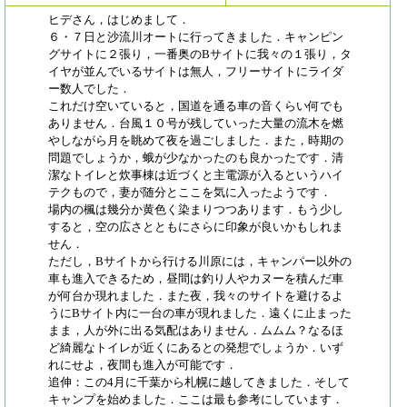
ヒデさん，はじめまして．
６・７日と沙流川オートに行ってきました．キャンピン
グサイトに２張り，一番奥のBサイトに我々の１張り，タ
イヤが並んでいるサイトは無人，フリーサイトにライダ
ー数人でした．
これだけ空いていると，国道を通る車の音くらい何でも
ありません．台風１０号が残していった大量の流木を燃
やしながら月を眺めて夜を過ごしました．また，時期の
問題でしょうか，蛾が少なかったのも良かったです．清
潔なトイレと炊事棟は近づくと主電源が入るというハイ
テクもので，妻が随分とここを気に入ったようです．
場内の楓は幾分か黄色く染まりつつあります．もう少し
すると，空の広さとともにさらに印象が良いかもしれま
せん．
ただし，Bサイトから行ける川原には，キャンパー以外の
車も進入できるため，昼間は釣り人やカヌーを積んだ車
が何台か現れました．また夜，我々のサイトを避けるよ
うにBサイト内に一台の車が現れました．遠くに止まった
まま，人が外に出る気配はありません．ムムム？なるほ
ど綺麗なトイレが近くにあるとの発想でしょうか．いず
れにせよ，夜間も進入が可能です．
追伸：この4月に千葉から札幌に越してきました．そして
キャンプを始めました．ここは最も参考にしています．