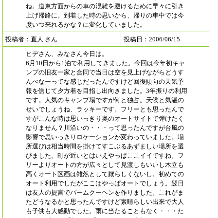
ね。道東方面からの車の混雑を避けるために早々に引き
上げ帰路に。到着した時の思いから、帰りの車中では今
度いつ来れるかな？に変化していました。
投稿者：直人 さん
投稿日：2006/06/15
ヒデさん、みなさん今日は。
6月10日から1泊で利用してきました。今回は今年初キャ
ンプの旧友一家と合同で当日は空を見上げながらどうす
んべなーってな感じだったんですけど回復傾向の天気予
報を信じて夕方着を目指し出向きました。3年振りの利用
です。人気のキャンプ場ですが何と独占。天候と気温の
せいでしょうね、ラッキーです。フリーとも思ったんで
すがこんな時は思いっきり奥のオートサイトで弾けたく
なりません？川沿いの・・・って思ったんですが台風の
影響で思いっきりロケーションが変わっていました。場
所選びは相当時間を掛けてすこぶるあずましい場所を選
びました。町が近いとはいえやっぱここイイですね。フ
リーよりオートの方が広々として見渡しもいいし木立も
高くオート区画は雑然として厭らしくないし。初めての
オート利用でしたがここはやっぱオートでしょう。翌日
は友人の提言でバームクーヘンを作りました。これがま
たどうなるかと思ったんですけど素晴らしい出来で大人
も子供も大感動でした。雨に当たることもなく・・・た