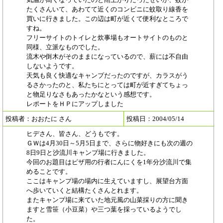
たくさんいて、あわてて近くのコンビニに蚊取り線香を
買いに行きました。この辺は町が近くて便利なところで
すね。
フリーサイトのトイレと炊事場もオートサイトのものと
同様、立派なものでした。
流木や倒木がそのままになっているので、薪には不自由
しないようです。
天気も良く快適なキャンプだったのですが、カラスがう
るさかったのと、私たちにとっては町が近すぎてちょっ
と物足りなさもあったかなという感想です。
レポートをＨＰにアップしました
投稿者：おおたに さん
投稿日：2004/05/14
ヒデさん、皆さん、どうもです。
ＧＷは4月30日～5月5日まで、さらに物好きにも次の週の
8日9日と沙流川キャンプ場に行きました。
今回のお題目はピザ用の行者にんにくを1年分沙流川で集
めることです。
ここはキャンプ場の場内に生えていますし、展望台方面
へ歩いていくと結構たくさんとれます。
またキャンプ場に来ていた地元風の山菜採りの方に聞き
ますと雪笹（小豆菜）や三つ葉を採っているようでし
た。