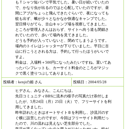
もＴシャツ短パンで平気でした。暑い日が続いていたの
で、かなり虫が出るのではと心配していたのですが、昼
間にアブがちょっと飛んできたぐらいで、夜になっても
蚊も出ず、蛾が少々となかなか快適なキャンプでした。
翌日帰りがてら、古山キャンプ場を視察してきました。
ところが管理人さんはおらず、サイトへ向う道も閉鎖さ
れていたので、歩いて場内を見てきました。
どうも予約が入っていないと、閉めてしまうようです。
場内のトイレはシャッターが下りていました。平日に古
山に行こうとされる方は、予約して行ったほうがいいで
すよ。
料金は、入場料＋500円になったみたいですね。置いてあ
ったパンフレットも、カーサイト料金のところがマジッ
クで黒く塗りつぶしてありました。
投稿者：kenjiの姫 さん
投稿日：2004/05/28
ヒデさん、みなさん、こんにちは。
先日コミュニティBBSに流木の様子の写真だけ添付しま
したが、5月24日（月）25日（火）で、フリーサイトを利
用してきました。
昨年訪れたときはオートサイトＢを利用し、沙流川のす
ぐ横に設営したのですが、今回はフリーサイト利用だっ
たので、川の流れは見えない芝生部分でした。
気温が高くなっていたのと雨上がりだったせいか、蚊が