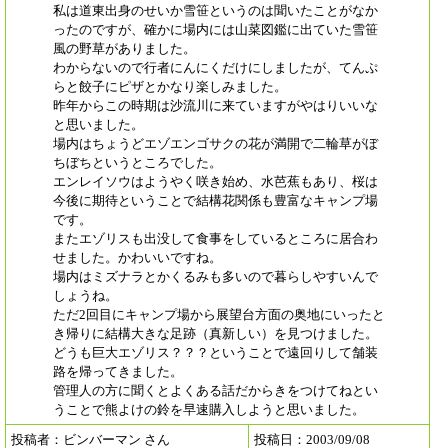
私は道東出身のせいか雪笹というのは聞いたことがなか
ったのですが、確かに場内には山菜図鑑に出ていた雪笹
風の野草がありました。
わからないので行者にんにくだけにしましたが、てんぷ
らと餃子にピザとかなり楽しみました。
昨年からこの時期は沙流川に来ていますがやはりいいな
と思いました。
場内はちょうどエゾエンゴサクの花が満開で二輪草がぼ
ちぼちというところでした。
エンレイソウはようやく咲き始め、水芭蕉もあり、桜は
今後に期待ということで結構花関係も豊富なキャンプ場
です。
またエゾリスも出没して食事をしているところに居合わ
せました。かわいいですね。
場内はミズナラとかくるみも多いので暮らしやすいんで
しょうね。
ただ2回目にキャンプ場から展望台方面の奥地にいったと
き帰りに結構大きな足跡（真新しい）を見つけました。
どうも巨大エゾリス？？？ということで遠回りして舗装
路を帰ってきました。
管理人の方に聞くとよくある話だからきをつけてねとい
うことで熊よけの鈴を早速購入しようと思いました。
投稿者：ビンバーマン さん
投稿日：2003/09/08