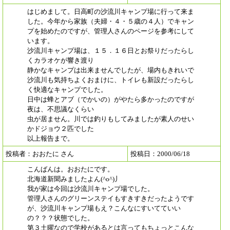
はじめまして。日高町の沙流川キャンプ場に行って来ま
した。今年から家族（夫婦・４・５歳の４人）でキャン
プを始めたのですが、管理人さんのページを参考にして
います。
沙流川キャンプ場は、１５．１６日とお祭りだったらし
くカラオケが響き渡り
静かなキャンプは出来ませんでしたが、場内もきれいで
沙流川も気持ちよくおまけに、トイレも新設だったらし
く快適なキャンプでした。
日中は蜂とアブ（でかいの）がやたら多かったのですが
夜は、不思議なくらい
虫が居ません。川では釣りもしてみましたが素人のせい
かドジョウ２匹でした
以上報告まで。
投稿者：おおたに さん
投稿日：2000/06/18
こんばんは。おおたにです。
北海道新聞みましたよん(^o^)丿
我が家は今回は沙流川キャンプ場でした。
管理人さんのグリーンステイもすきすきだったようです
が、沙流川キャンプ場もえ？こんなにすいてていい
の？？？状態でした。
第３土曜なので学校があるとは言ってもちょっとこんな