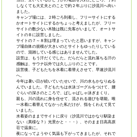
しなくても大丈夫とのことで約２年ぶりに沙流川へ向い
ました。
キャンプ場には、２時ごろ到着し、フリーサイトにする
かオートサイトにするかちょっと考えましたが、フリー
サイトの数少ない木陰は既に先客がいまして、オートサ
イトのＢに設営しました。
サイトの７～８割は埋まっていたと思いますが、キャン
プ場自体の規模が大きいのとサイトもゆったりしている
ので、混雑している感じはありませんでした。
設営は、もう汗だくでした。だらだらと流れ落ちる汗の
感触は、サウナ以外では久しぶりのことです。
設営後、子どもたちを水着に着替えさせて、早速沙流川
へ。
今年は暑い日が続いていたせいで、川の水もかなりぬる
んでいました。子どもたちは水泳ゴーグルをつけて、腰
ぐらいの深さのところで、ばしゃばしゃ泳ぎまくり。
親も、川の流れに身を任せて、流される遊びを堪能。唯
一水着に着替えてなかった私だけが、指をくわえて見て
いました。
水着姿のままでサイトに戻り（沙流川ではかなり馴染ま
ない（異様な？）光景かと・・・）、そのまま日高高原
荘で温泉に。
夜になってようやく気温も下がってきましたが、それで