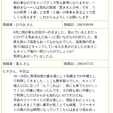
初心者なのでキャンプグッズ等も参考になりますが，一
番好きなページは英丸の部屋「焚き火と少年」です．う
ちの長男（４歳）と次男（１歳）の将来を見るようで悲
しくも笑えます．これからもよろしくお願いします
投稿者：ひろみ さん
投稿日：2003/09/09
8月に我が家も沙流川へ行きました。混んでいるときだっ
たので｢人気あるんだあ～｣と思いながらの2泊でした。道
路を挟んで温泉もあってなかなかでした。温泉側の空き
地で2組ほどキャンプしている人を見かけましたがあそこ
もキャンプ場の一部だったのでしょうか?
気球もあがっていましたよ。
投稿者：直人 さん
投稿日：2003/07/23
ヒデさん、今日は。
18～20日に美瑛自然の森を後にして札幌までの中継とし
て利用してきました。ここも数年振りでした。キャンプ
場入り口に立って「ん？これは！」前にも来てたか(^^;っ
てくらい印象に薄かったんです。その時も単に中継とし
て利用しただけからかも知れないのですけどね。
手前のフリーサイトの芝が美しい。増設されたトイレも
水場も大きくて使い勝手が良くとても綺麗。フリーサイ
トの奥の方は林間になっていてこちらはあまり混み合っ