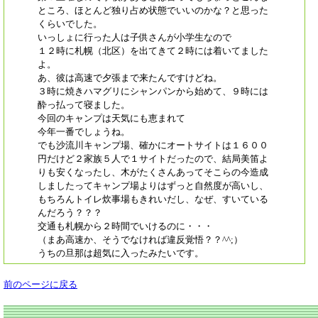
ところ、ほとんど独り占め状態でいいのかな？と思った
くらいでした。
いっしょに行った人は子供さんが小学生なので
１２時に札幌（北区）を出てきて２時には着いてました
よ。
あ、彼は高速で夕張まで来たんですけどね。
３時に焼きハマグリにシャンパンから始めて、９時には
酔っ払って寝ました。
今回のキャンプは天気にも恵まれて
今年一番でしょうね。
でも沙流川キャンプ場、確かにオートサイトは１６００
円だけど２家族５人で１サイトだったので、結局美笛よ
りも安くなったし、木がたくさんあってそこらの今造成
しましたってキャンプ場よりはずっと自然度が高いし、
もちろんトイレ炊事場もきれいだし、なぜ、すいている
んだろう？？？
交通も札幌から２時間でいけるのに・・・
（まあ高速か、そうでなければ違反覚悟？？^^;）
うちの旦那は超気に入ったみたいです。
前のページに戻る