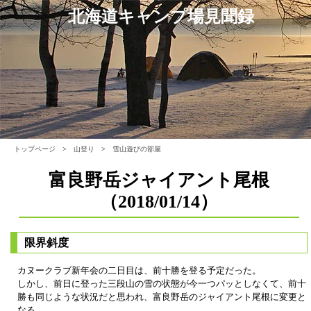
北海道キャンプ場見聞録
トップページ
>
山登り
>
雪山遊びの部屋
富良野岳ジャイアント尾根
（2018/01/14）
限界斜度
カヌークラブ新年会の二日目は、前十勝を登る予定だった。
しかし、前日に登った三段山の雪の状態が今一つパッとしなくて、前十
勝も同じような状況だと思われ、富良野岳のジャイアント尾根に変更と
なる。