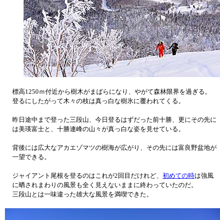
標高1250ｍ付近から樹木がまばらになり、やがて森林限界を過ぎる。
登るにしたがって木々の枝は真っ白な樹氷に覆われてくる。
昨日途中まで登った三段山、今日登るはずだった前十勝、更にその先に
は美瑛富士と、十勝連峰の山々が真っ白な姿を見せている。
背後には広大なアカエゾマツの樹海が広がり、その先には富良野盆地が
一望できる。
ジャイアント尾根を登るのはこれが2回目だけれど、
初めての時
は強風
に晒されまわりの風景も全く見えないままに終わっていたのだ。
三段山とは一味違った雄大な風景を満喫できた。