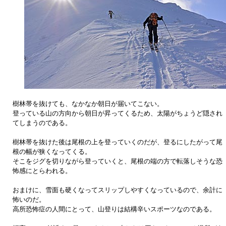
樹林帯を抜けても、なかなか朝日が届いてこない。
登っている山の方向から朝日が昇ってくるため、太陽がちょうど隠され
てしまうのである。
樹林帯を抜けた後は尾根の上を登っていくのだが、登るにしたがって尾
根の幅が狭くなってくる。
そこをジグを切りながら登っていくと、尾根の端の方で転落しそうな恐
怖感にとらわれる。
おまけに、雪面も硬くなってスリップしやすくなっているので、余計に
怖いのだ。
高所恐怖症の人間にとって、山登りは結構辛いスポーツなのである。