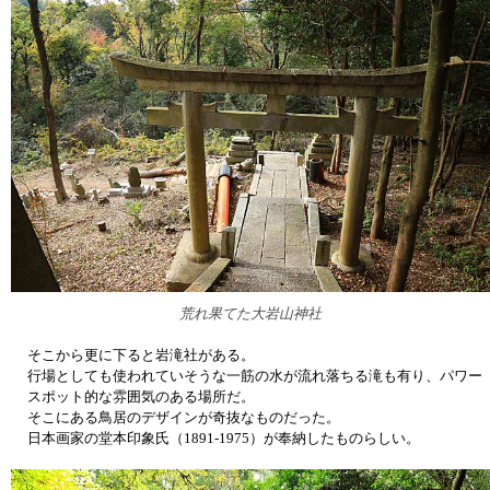
荒れ果てた大岩山神社
そこから更に下ると岩滝社がある。
行場としても使われていそうな一筋の水が流れ落ちる滝も有り、パワー
スポット的な雰囲気のある場所だ。
そこにある鳥居のデザインが奇抜なものだった。
日本画家の堂本印象氏（1891-1975）が奉納したものらしい。