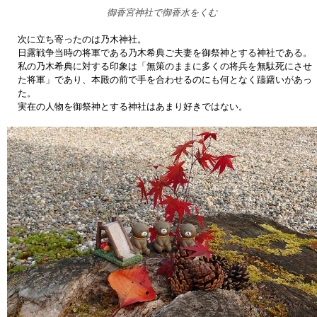
御香宮神社で御香水をくむ
次に立ち寄ったのは乃木神社。
日露戦争当時の将軍である乃木希典ご夫妻を御祭神とする神社である。
私の乃木希典に対する印象は「無策のままに多くの将兵を無駄死にさせ
た将軍」であり、本殿の前で手を合わせるのにも何となく躊躇いがあっ
た。
実在の人物を御祭神とする神社はあまり好きではない。