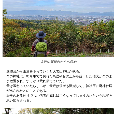
大岩山展望台からの眺め
展望台から山道を下っていくと大岩山神社がある。
その神社は、朽ち果てて倒れた鳥居や台の上から落下した狛犬がそのま
ま放置され、すっかり荒れ果てていた。
昔は賑わっていたらしいが、最近は信者も激減して、神社庁に廃神社届
が出されたとのことである。
歴史のある神社でも、信者が減ればこうなってしまうのだという現実を
思い知らされる。