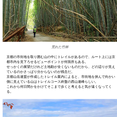
荒れた竹林
京都の市街地を取り囲む山の中にトレイルがあるので、ルート上には京
都市内を見下ろせるビューポイントが何箇所もある。
せっかくの展望だけれど土地勘が全くないものだから、どの辺りが見え
ているのかさっぱり分からないのが残念だ。
京都山岳連盟が作成したトレイル案内によると、市街地を挟んで向かい
側に見えている山はトレイルコース終盤の西山連峰らしい。
これから何日間かをかけてそこまで歩くと考えると気が遠くなってく
る。