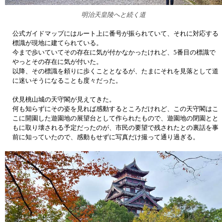
明治天皇陵へと続く道
公式ガイドマップにはルート上に番号が振られていて、それに対応する
標識が現地に建てられている。
今まで歩いていてその存在に気が付かなかったけれど、5番目の標識で
やっとその存在に気が付いた。
以降、その標識を頼りに歩くこととなるが、たまにそれを見落として道
に迷いそうになることも度々だった。
伏見桃山城の天守閣が見えてきた。
何も知らずにその姿を見れば感動するところだけれど、この天守閣はこ
こに開園した遊園地の展望台として作られたもので、遊園地の閉園とと
もに取り壊される予定だったのが、市民の要望で残されたとの裏話を事
前に知っていたので、感動もせずに写真だけ撮って通り過ぎる。