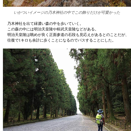
いかついイメージの乃木神社の中でこの飾りだけが可愛かった
乃木神社を出て緑濃い森の中を歩いていく。
この森の中には明治天皇陵や桓武天皇陵などがある。
明治天皇陵は眺めが良く正面参道の石段も見応えがあるとのことだが、
往復で1キロも余計に歩くことになるのでパスすることにした。