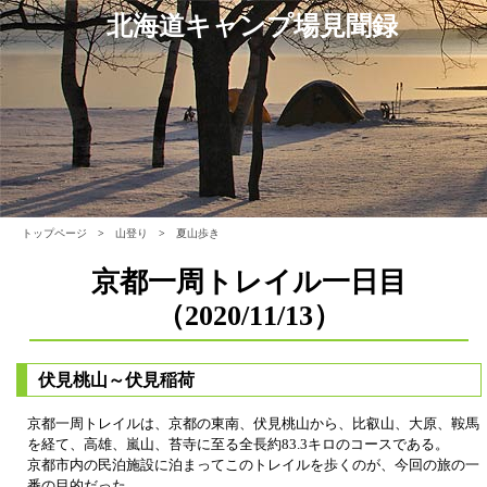
北海道キャンプ場見聞録
トップページ
>
山登り
>
夏山歩き
京都一周トレイル一日目
（2020/11/13）
伏見桃山～伏見稲荷
京都一周トレイルは、京都の東南、伏見桃山から、比叡山、大原、鞍馬
を経て、高雄、嵐山、苔寺に至る全長約83.3キロのコースである。
京都市内の民泊施設に泊まってこのトレイルを歩くのが、今回の旅の一
番の目的だった。