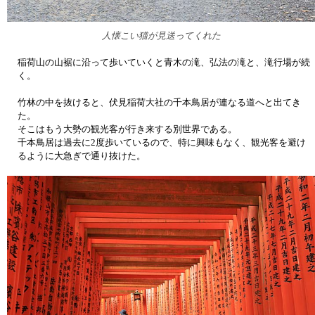
人懐こい猫が見送ってくれた
稲荷山の山裾に沿って歩いていくと青木の滝、弘法の滝と、滝行場が続
く。
竹林の中を抜けると、伏見稲荷大社の千本鳥居が連なる道へと出てき
た。
そこはもう大勢の観光客が行き来する別世界である。
千本鳥居は過去に2度歩いているので、特に興味もなく、観光客を避け
るように大急ぎで通り抜けた。