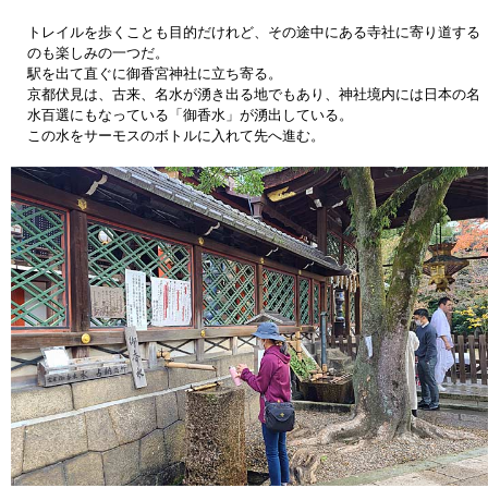
トレイルを歩くことも目的だけれど、その途中にある寺社に寄り道する
のも楽しみの一つだ。
駅を出て直ぐに御香宮神社に立ち寄る。
京都伏見は、古来、名水が湧き出る地でもあり、神社境内には日本の名
水百選にもなっている「御香水」が湧出している。
この水をサーモスのボトルに入れて先へ進む。