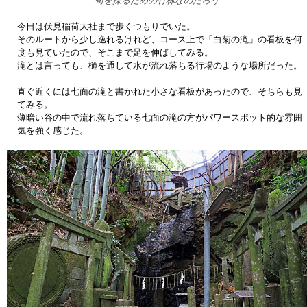
筍を採るための竹林なのだろう
今日は伏見稲荷大社まで歩くつもりでいた。
そのルートから少し逸れるけれど、コース上で「白菊の滝」の看板を何
度も見ていたので、そこまで足を伸ばしてみる。
滝とは言っても、樋を通して水が流れ落ちる行場のような場所だった。
直ぐ近くには七面の滝と書かれた小さな看板があったので、そちらも見
てみる。
薄暗い谷の中で流れ落ちている七面の滝の方がパワースポット的な雰囲
気を強く感じた。